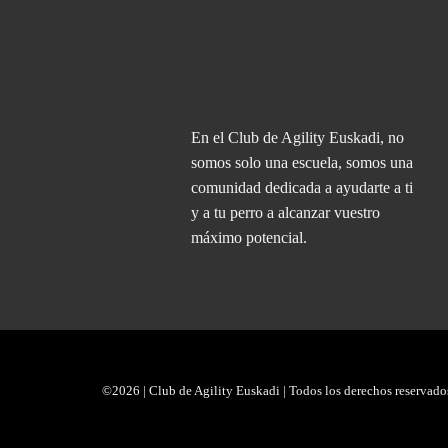
En el Club de Agility Euskadi, no
somos solo una escuela, somos una
comunidad dedicada a ayudarte a ti
y a tu perro a alcanzar vuestro
máximo potencial.
©2026 | Club de Agility Euskadi | Todos los derechos reservado