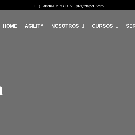
¡Llámanos!
619 423 720
, pregunta por Pedro.
HOME
AGILITY
NOSOTROS
CURSOS
SER
a