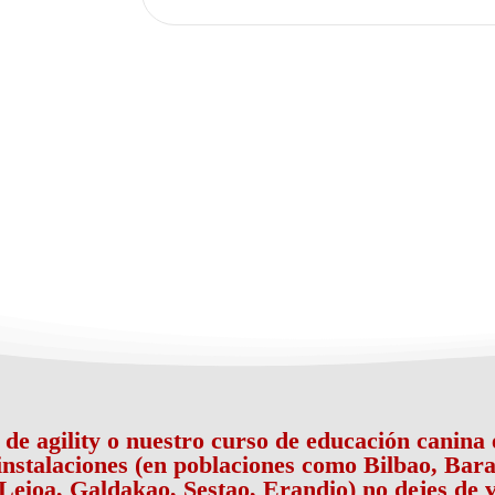
o de agility o nuestro curso de educación canin
 instalaciones (en poblaciones como Bilbao, Bara
Leioa, Galdakao, Sestao, Erandio) no dejes de v