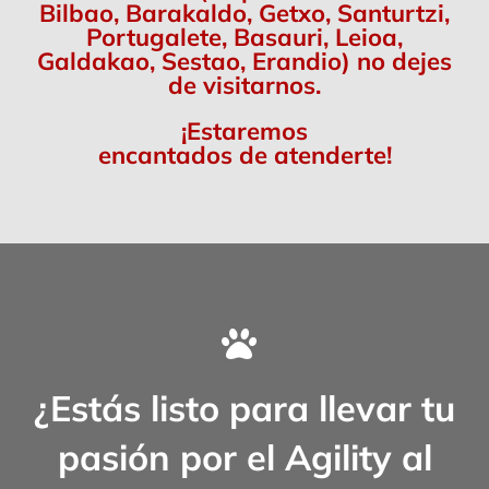
Bilbao, Barakaldo, Getxo, Santurtzi,
Portugalete, Basauri, Leioa,
Galdakao, Sestao, Erandio) no dejes
de visitarnos.
¡Estaremos
encantados de atenderte!
¿Estás listo para llevar tu
pasión por el Agility al