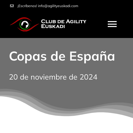
Saltar
¡Escríbenos!
info@agilityeuskadi.com
al
contenido
Togg
Navi
HOME
Copas de España
AGILITY
20 de noviembre de 2024
NOSOTROS
CURSOS
SERVICIOS