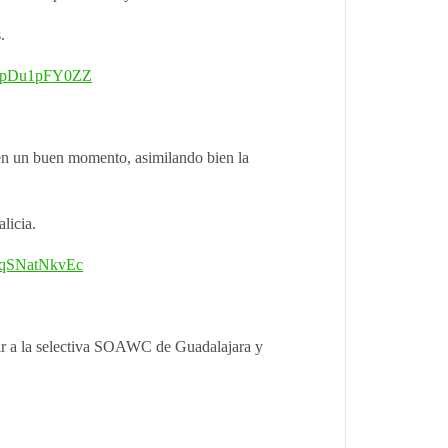
.
qipDu1pFY0ZZ
 en un buen momento, asimilando bien la
licia.
UcqSNatNkvEc
 ir a la selectiva SOAWC de Guadalajara y