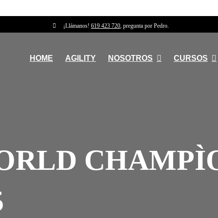
¡Llámanos!
619 423 720
, pregunta por Pedro.
HOME
AGILITY
NOSOTROS
CURSOS
ORLD CHAMPÌ
5