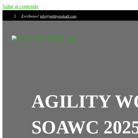
Saltar al contenido
¡Escríbenos!
info@agilityeuskadi.com
AGILITY W
SOAWC 202