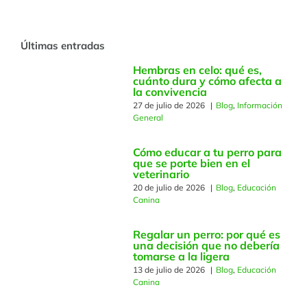
Navigation
Agility Canino
Últimas entradas
Cachorros
Hembras en celo: qué es,
cuánto dura y cómo afecta a
la convivencia
27 de julio de 2026
|
Blog
,
Información
Educación Canina
General
Cómo educar a tu perro para
Información General
que se porte bien en el
veterinario
20 de julio de 2026
|
Blog
,
Educación
Canina
Seminarios
Regalar un perro: por qué es
una decisión que no debería
tomarse a la ligera
13 de julio de 2026
|
Blog
,
Educación
Canina