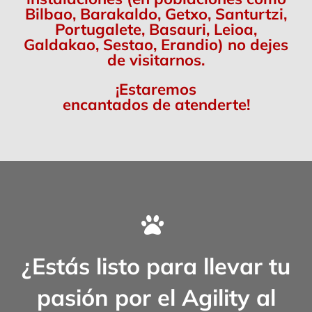
Bilbao, Barakaldo, Getxo, Santurtzi,
Portugalete, Basauri, Leioa,
Galdakao, Sestao, Erandio) no dejes
de visitarnos.
¡Estaremos
encantados de atenderte!
¿Estás listo para llevar tu
pasión por el Agility al