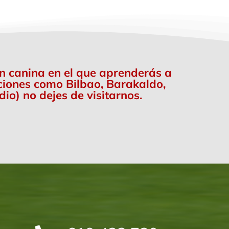
ón canina en el que aprenderás a
aciones como Bilbao, Barakaldo,
io) no dejes de visitarnos.