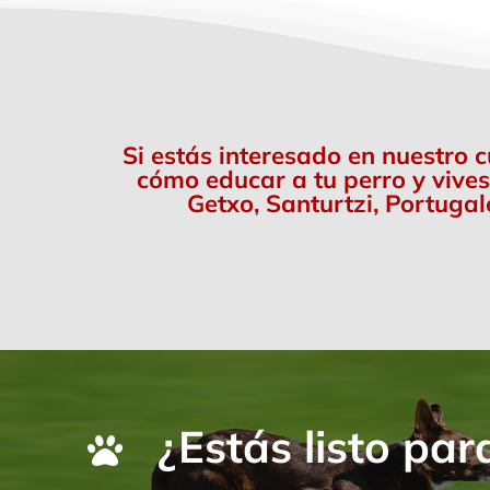
Si estás interesado en nuestro 
cómo educar a tu perro y vives
Getxo, Santurtzi, Portugal
¿Estás listo par