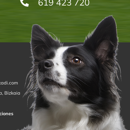
619 423 720
kadi.com
a, Bizkaia
ciones