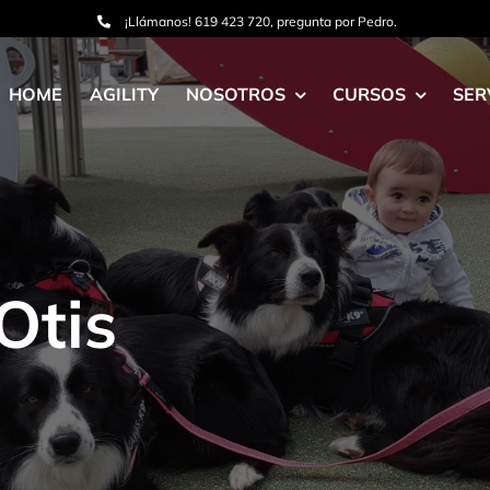
¡Llámanos!
619 423 720
, pregunta por Pedro.
HOME
AGILITY
NOSOTROS
CURSOS
SER
Otis