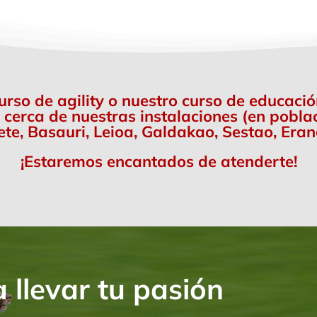
curso de agility o nuestro curso de educaci
 cerca de nuestras instalaciones (en pobl
ete, Basauri, Leioa, Galdakao, Sestao, Erand
¡Estaremos encantados de atenderte!
a llevar tu pasión