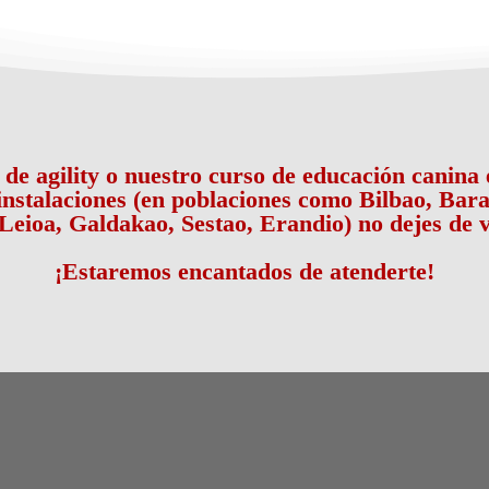
o de agility o nuestro curso de educación canin
 instalaciones (en poblaciones como Bilbao, Bara
Leioa, Galdakao, Sestao, Erandio) no dejes de v
¡Estaremos encantados de atenderte!