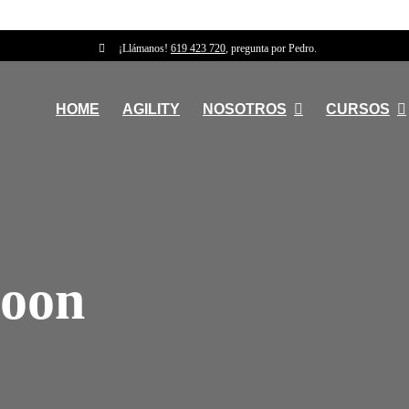
¡Llámanos!
619 423 720
, pregunta por Pedro.
HOME
AGILITY
NOSOTROS
CURSOS
coon