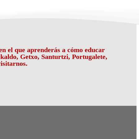
a en el que aprenderás a cómo educar
kaldo, Getxo, Santurtzi, Portugalete,
isitarnos.