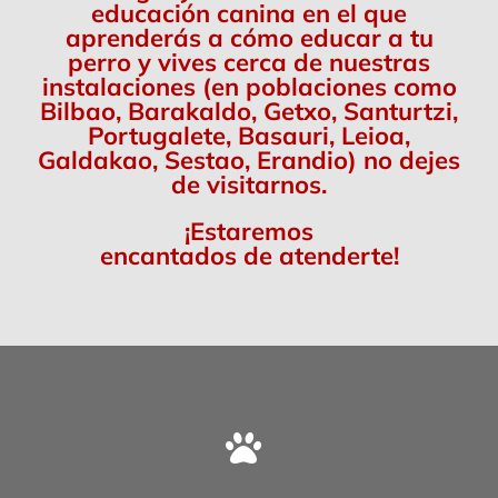
educación canina en el que
aprenderás a cómo educar a tu
perro y vives cerca de nuestras
instalaciones (en poblaciones como
Bilbao, Barakaldo, Getxo, Santurtzi,
Portugalete, Basauri, Leioa,
Galdakao, Sestao, Erandio) no dejes
de visitarnos.
¡Estaremos
encantados de atenderte!