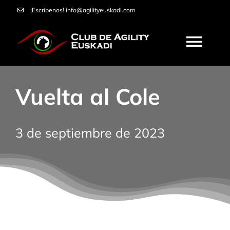
Saltar
¡Escríbenos!
info@agilityeuskadi.com
al
contenido
Togg
Navi
HOME
Vuelta al Cole
AGILITY
3 de septiembre de 2023
NOSOTROS
CURSOS
SERVICIOS