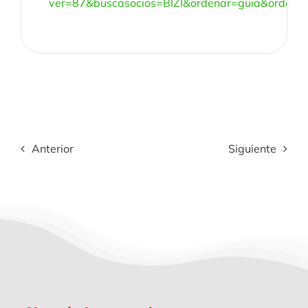
ver=87&buscasocios=BIZI&ordenar=guia&orden=
Anterior
Siguiente