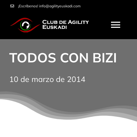
Saltar
¡Escríbenos!
info@agilityeuskadi.com
al
contenido
Togg
Navi
HOME
TODOS CON BIZI
AGILITY
10 de marzo de 2014
NOSOTROS
CURSOS
SERVICIOS