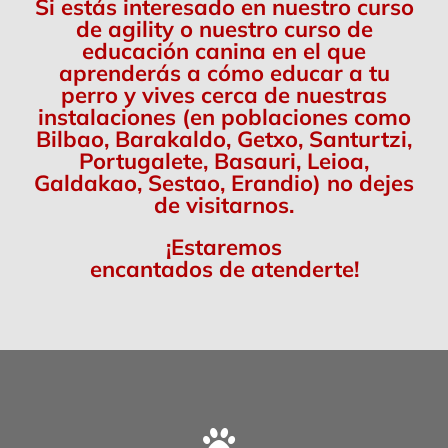
Si estás interesado en nuestro curso
de agility o nuestro curso de
educación canina en el que
aprenderás a cómo educar a tu
perro y vives cerca de nuestras
instalaciones (en poblaciones como
Bilbao, Barakaldo, Getxo, Santurtzi,
Portugalete, Basauri, Leioa,
Galdakao, Sestao, Erandio) no dejes
de visitarnos.
¡Estaremos
encantados de atenderte!