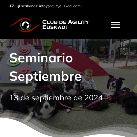
Saltar
¡Escríbenos!
info@agilityeuskadi.com
al
contenido
Togg
Navi
HOME
Seminario
AGILITY
Septiembre
NOSOTROS
13 de septiembre de 2024
CURSOS
SERVICIOS