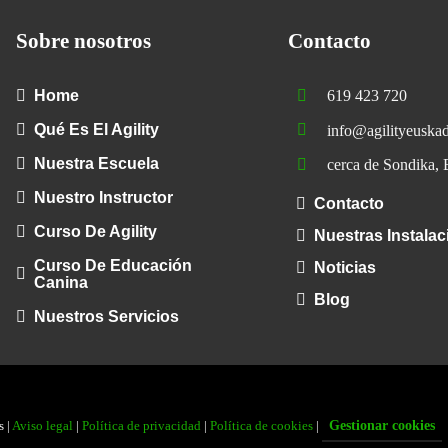
Belga
Sobre nosotros
Contacto
Home
619 423 720
Qué Es El Agility
info@agilityeuska
Nuestra Escuela
cerca de Sondika, 
Nuestro Instructor
Contacto
Curso De Agility
Nuestras Instala
Curso De Educación
Noticias
Canina
Blog
Nuestros Servicios
s |
Aviso legal
|
Política de privacidad
|
Política de cookies
|
Gestionar cookies