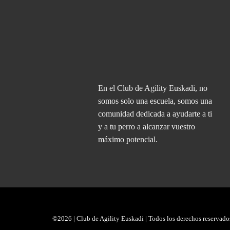
En el Club de Agility Euskadi, no
somos solo una escuela, somos una
comunidad dedicada a ayudarte a ti
y a tu perro a alcanzar vuestro
máximo potencial.
©2026 | Club de Agility Euskadi | Todos los derechos reservado