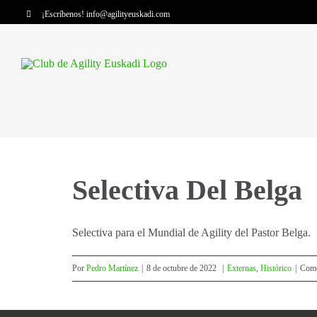
Saltar
¡Escríbenos!
info@agilityeuskadi.com
al
contenido
Selectiva Del Belga
Selectiva para el Mundial de Agility del Pastor Belga.
Por
Pedro Martínez
|
8 de octubre de 2022
|
Externas
,
Histórico
|
Come