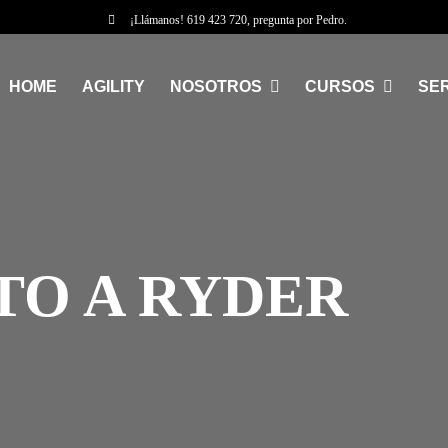
¡Llámanos!
619 423 720
, pregunta por Pedro.
HOME
AGILITY
NOSOTROS
CURSOS
SER
TO A RYDER