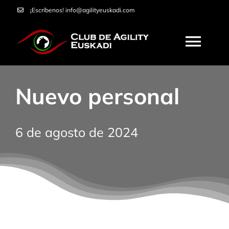
Saltar
¡Escríbenos!
info@agilityeuskadi.com
al
contenido
Togg
Navi
HOME
Nuevo personal
AGILITY
6 de agosto de 2024
NOSOTROS
CURSOS
SERVICIOS