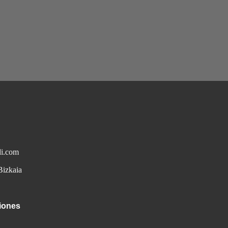
di.com
Bizkaia
ciones