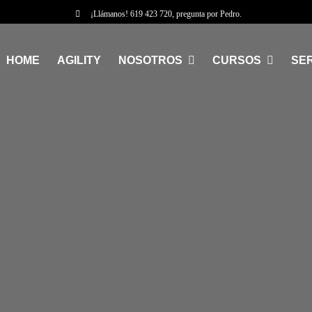
¡Llámanos!
619 423 720
, pregunta por Pedro.
HOME
AGILITY
NOSOTROS
CURSOS
SER