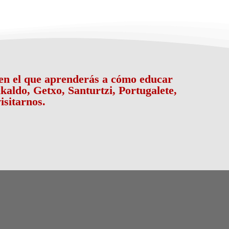
a en el que aprenderás a cómo educar
kaldo, Getxo, Santurtzi, Portugalete,
isitarnos.