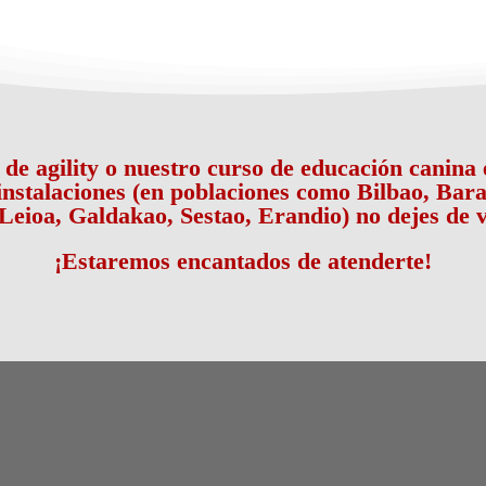
o de agility o nuestro curso de educación canin
 instalaciones (en poblaciones como Bilbao, Bara
Leioa, Galdakao, Sestao, Erandio) no dejes de v
¡Estaremos encantados de atenderte!