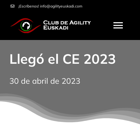
Saltar
¡Escríbenos!
info@agilityeuskadi.com
al
contenido
Togg
Navi
HOME
Llegó el CE 2023
AGILITY
30 de abril de 2023
NOSOTROS
CURSOS
SERVICIOS