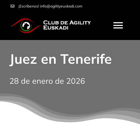
Saltar
¡Escríbenos!
info@agilityeuskadi.com
al
contenido
Togg
Navi
HOME
Juez en Tenerife
AGILITY
28 de enero de 2026
NOSOTROS
CURSOS
SERVICIOS