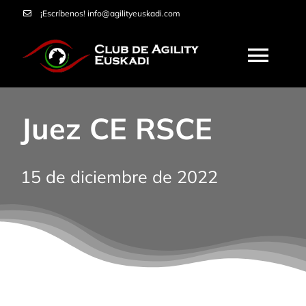
Saltar
¡Escríbenos!
info@agilityeuskadi.com
al
contenido
Togg
Navi
HOME
Juez CE RSCE
AGILITY
15 de diciembre de 2022
NOSOTROS
CURSOS
SERVICIOS