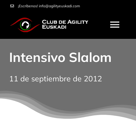
Saltar
¡Escríbenos!
info@agilityeuskadi.com
al
contenido
Togg
Navi
HOME
Intensivo Slalom
AGILITY
11 de septiembre de 2012
NOSOTROS
CURSOS
SERVICIOS