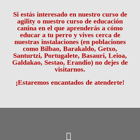
Si estás interesado en nuestro curso de
agility o nuestro curso de educación
canina en el que aprenderás a cómo
educar a tu perro y vives cerca de
nuestras instalaciones (en poblaciones
como Bilbao, Barakaldo, Getxo,
Santurtzi, Portugalete, Basauri, Leioa,
Galdakao, Sestao, Erandio) no dejes de
visitarnos.
¡Estaremos encantados de atenderte!