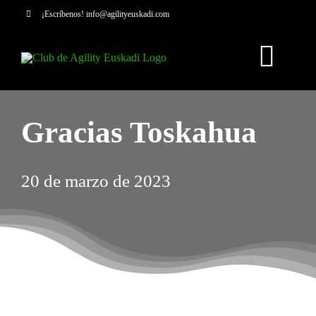
Saltar
¡Escríbenos!
info@agilityeuskadi.com
al
contenido
Togg
Navi
HOME
Gracias Toskahua
AGILITY
20 de marzo de 2023
NOSOTROS
CURSOS
SERVICIOS