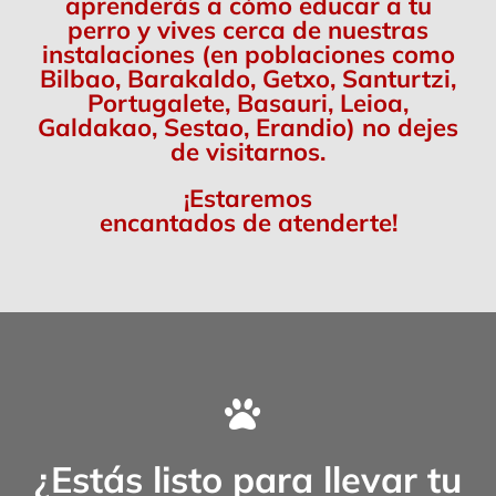
aprenderás a cómo educar a tu
perro y vives cerca de nuestras
instalaciones (en poblaciones como
Bilbao, Barakaldo, Getxo, Santurtzi,
Portugalete, Basauri, Leioa,
Galdakao, Sestao, Erandio) no dejes
de visitarnos.
¡Estaremos
encantados de atenderte!
¿Estás listo para llevar tu