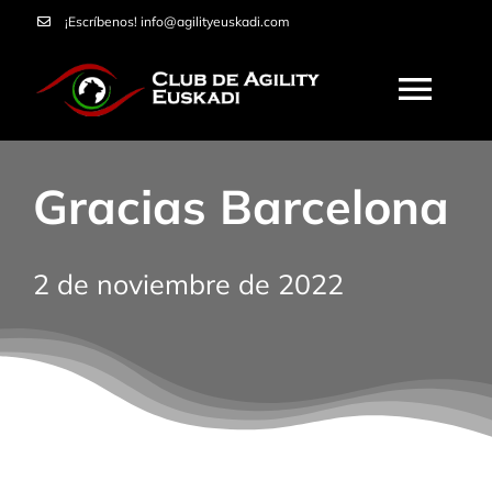
Saltar
¡Escríbenos!
info@agilityeuskadi.com
al
contenido
Togg
Navi
HOME
Gracias Barcelona
AGILITY
2 de noviembre de 2022
NOSOTROS
CURSOS
SERVICIOS