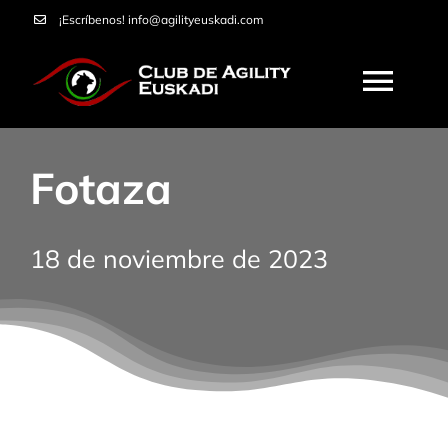
Saltar
¡Escríbenos!
info@agilityeuskadi.com
al
contenido
Togg
Navi
HOME
Fotaza
AGILITY
18 de noviembre de 2023
NOSOTROS
CURSOS
SERVICIOS