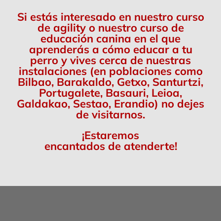
Si estás interesado en nuestro curso
de agility o nuestro curso de
educación canina en el que
aprenderás a cómo educar a tu
perro y vives cerca de nuestras
instalaciones (en poblaciones como
Bilbao, Barakaldo, Getxo, Santurtzi,
Portugalete, Basauri, Leioa,
Galdakao, Sestao, Erandio) no dejes
de visitarnos.
¡Estaremos
encantados de atenderte!