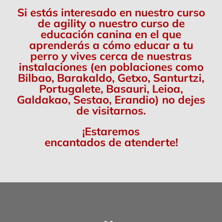
Si estás interesado en nuestro curso
de agility o nuestro curso de
educación canina en el que
aprenderás a cómo educar a tu
perro y vives cerca de nuestras
instalaciones (en poblaciones como
Bilbao, Barakaldo, Getxo, Santurtzi,
Portugalete, Basauri, Leioa,
Galdakao, Sestao, Erandio) no dejes
de visitarnos.
¡Estaremos
encantados de atenderte!