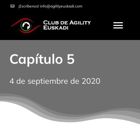
Saltar
¡Escríbenos!
info@agilityeuskadi.com
al
contenido
Togg
Navi
HOME
Capítulo 5
AGILITY
4 de septiembre de 2020
NOSOTROS
CURSOS
SERVICIOS