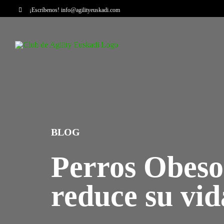
Saltar
¡Escríbenos!
info@agilityeuskadi.com
al
contenido
BLOG
Perros Obeso
reduce su vi