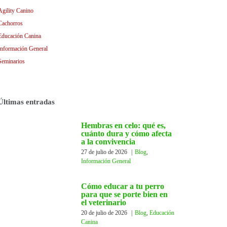
Agility Canino
Cachorros
Educación Canina
Información General
Seminarios
Últimas entradas
Hembras en celo: qué es,
cuánto dura y cómo afecta
a la convivencia
27 de julio de 2026
|
Blog
,
Información General
Cómo educar a tu perro
para que se porte bien en
el veterinario
20 de julio de 2026
|
Blog
,
Educación
Canina