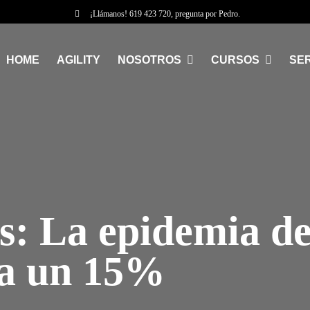
¡Llámanos!
619 423 720
, pregunta por Pedro.
HOME
AGILITY
NOSOTROS
CURSOS
SER
s: La epidemia de
da un 15%