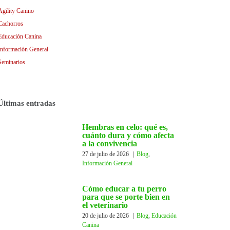
Agility Canino
Cachorros
Educación Canina
Información General
Seminarios
Últimas entradas
Hembras en celo: qué es,
cuánto dura y cómo afecta
a la convivencia
27 de julio de 2026
|
Blog
,
Información General
Cómo educar a tu perro
para que se porte bien en
el veterinario
20 de julio de 2026
|
Blog
,
Educación
Canina