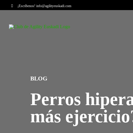
Saltar
¡Escríbenos!
info@agilityeuskadi.com
al
contenido
BLOG
Perros hipera
más ejercicio