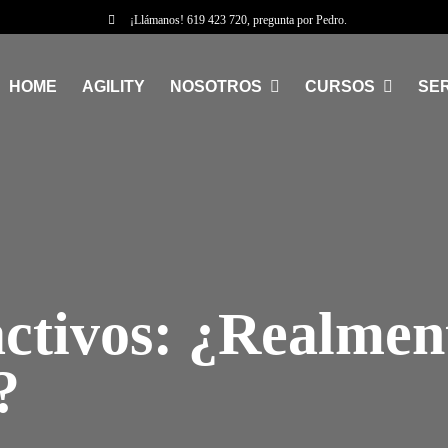
¡Llámanos!
619 423 720
, pregunta por Pedro.
HOME
AGILITY
NOSOTROS
CURSOS
SER
ctivos: ¿Realmen
?