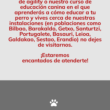
de agility o nuestro curso de
educación canina en el que
aprenderás a cómo educar a tu
perro y vives cerca de nuestras
instalaciones (en poblaciones como
Bilbao, Barakaldo, Getxo, Santurtzi,
Portugalete, Basauri, Leioa,
Galdakao, Sestao, Erandio) no dejes
de visitarnos.
¡Estaremos
encantados de atenderte!