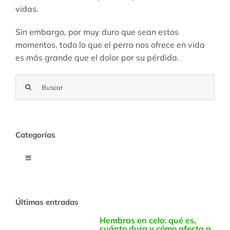
vidas.
Sin embargo, por muy duro que sean estos
momentos, todo lo que el perro nos ofrece en vida
es más grande que el dolor por su pérdida.
Buscar:
Categorías
Toggle
Navigation
Agility Canino
Últimas entradas
Cachorros
Hembras en celo: qué es,
cuánto dura y cómo afecta a